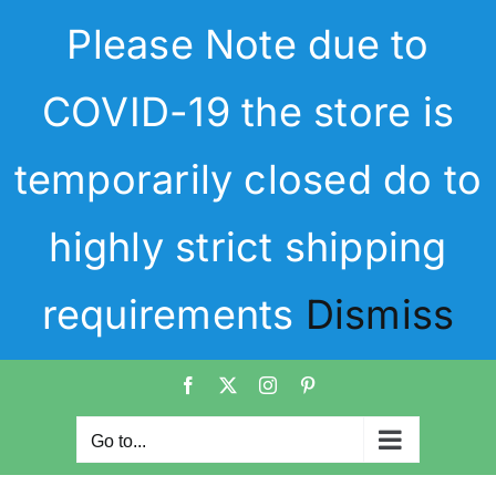
Skip
Please Note due to
to
content
COVID-19 the store is
temporarily closed do to
highly strict shipping
requirements
Dismiss
Facebook
X
Instagram
Pinterest
Go to...