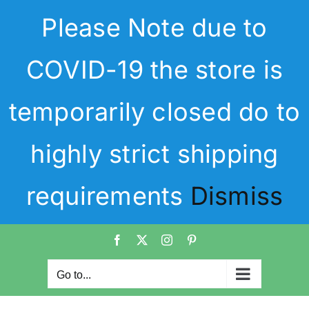
Skip
Please Note due to
to
content
COVID-19 the store is
temporarily closed do to
highly strict shipping
requirements
Dismiss
Facebook
X
Instagram
Pinterest
Go to...